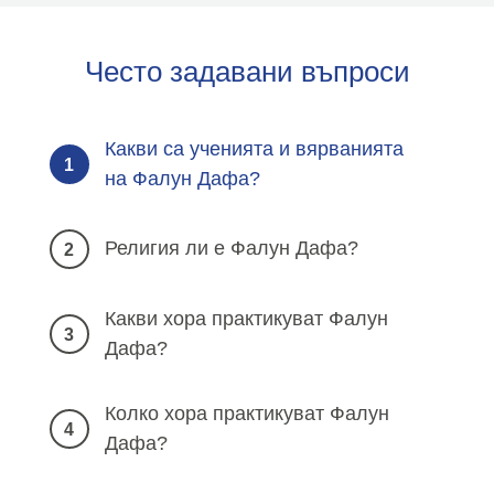
Често задавани въпроси
Какви са ученията и вярванията
1
на Фалун Дафа?
Религия ли е Фалун Дафа?
2
Какви хора практикуват Фалун
3
Дафа?
Колко хора практикуват Фалун
4
Дафа?