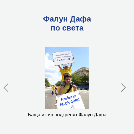
Фалун Дафа
по света
Баща и син подкрепят Фалун Дафа