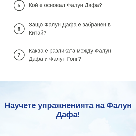
Кой е основал Фалун Дафа?
5
Защо Фалун Дафа е забранен в
6
Китай?
Каква е разликата между Фалун
7
Дафа и Фалун Гонг?
Научете упражненията на Фалун
Дафа!