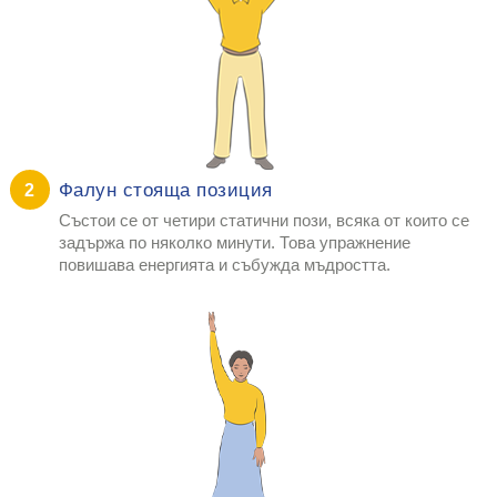
Фалун стояща позиция
2
Състои се от четири статични пози, всяка от които се
задържа по няколко минути. Това упражнение
повишава енергията и събужда мъдростта.