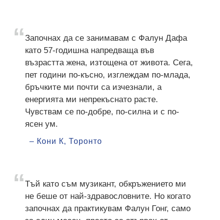
Започнах да се занимавам с Фалун Дафа
като 57-годишна напредваща във
възрастта жена, изтощена от живота. Сега,
пет години по-късно, изглеждам по-млада,
бръчките ми почти са изчезнали, а
енергията ми непрекъснато расте.
Чувствам се по-добре, по-силна и с по-
ясен ум.
– Кони К, Торонто
Тъй като съм музикант, обкръжението ми
не беше от най-здравословните. Но когато
започнах да практикувам Фалун Гонг, само