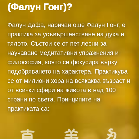
(Фалун Гонг)?
Фалун Дафа, наричан още Фалун Гонг, е
практика за усъвършенстване на духа и
тялото. Състои се от пет лесни за
научаване медитативни упражнения и
философия, която се фокусира върху
подобряването на характера. Практикува
се от милиони хора на всякаква възраст и
от всички сфери на живота в над 100
страни по света. Принципите на
практиката са: