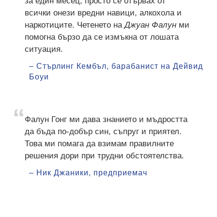
за един месец, просто се отървах от
всички онези вредни навици, алкохола и
наркотиците. Четенето на
Джуан Фалун
ми
помогна бързо да се измъкна от лошата
ситуация.
– Стърлинг Кембъл, барабанист на Дейвид
Боуи
Фалун Гонг ми дава знанието и мъдростта
да бъда по-добър син, съпруг и приятел.
Това ми помага да взимам правилните
решения дори при трудни обстоятелства.
– Ник Джаники, предприемач